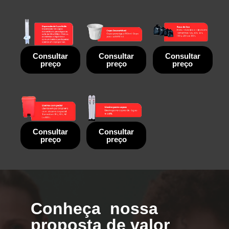
Consultar
Consultar
Consultar
preço
preço
preço
Consultar
Consultar
preço
preço
Conheça nossa
proposta de valor