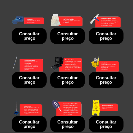
Consultar
Consultar
Consultar
preço
preço
preço
Consultar
Consultar
Consultar
preço
preço
preço
Consultar
Consultar
Consultar
preço
preço
preço