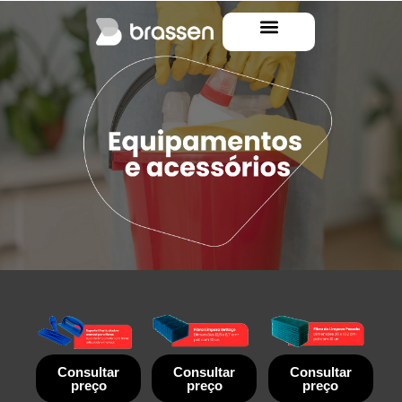
Consultar
Consultar
Consultar
preço
preço
preço