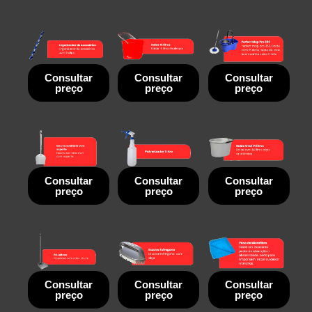
Consultar
Consultar
Consultar
preço
preço
preço
Consultar
Consultar
Consultar
preço
preço
preço
Consultar
Consultar
Consultar
preço
preço
preço