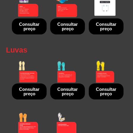
Consultar
Consultar
Consultar
preço
preço
preço
Luvas
Consultar
Consultar
Consultar
preço
preço
preço