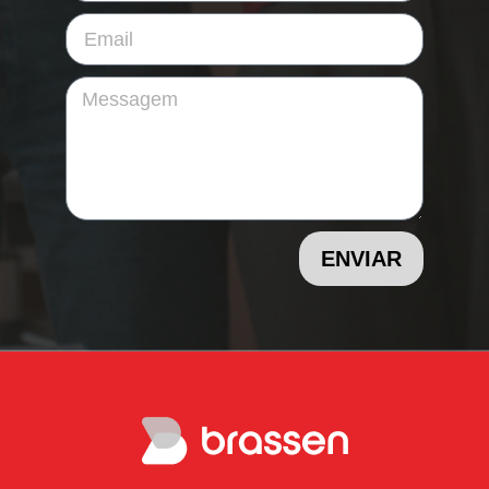
ENVIAR