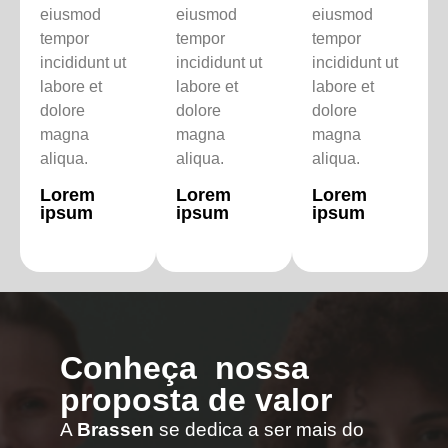
eiusmod
eiusmod
eiusmod
tempor
tempor
tempor
incididunt ut
incididunt ut
incididunt ut
labore et
labore et
labore et
dolore
dolore
dolore
magna
magna
magna
aliqua.
aliqua.
aliqua.
Lorem
Lorem
Lorem
ipsum
ipsum
ipsum
Conheça nossa
proposta de valor
A
Brassen
se dedica a ser mais do