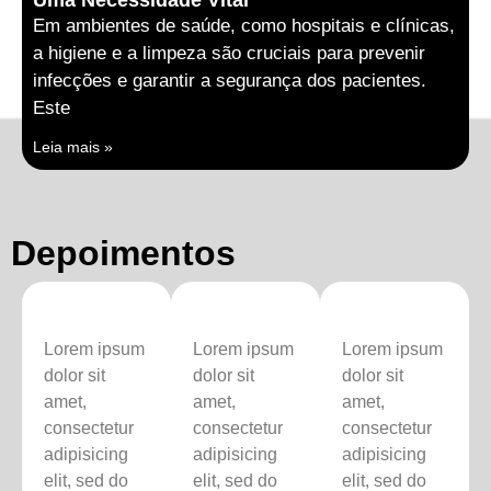
Uma Necessidade Vital
Em ambientes de saúde, como hospitais e clínicas,
a higiene e a limpeza são cruciais para prevenir
infecções e garantir a segurança dos pacientes.
Este
Leia mais »
Depoimentos
Lorem ipsum
Lorem ipsum
Lorem ipsum
dolor sit
dolor sit
dolor sit
amet,
amet,
amet,
consectetur
consectetur
consectetur
adipisicing
adipisicing
adipisicing
elit, sed do
elit, sed do
elit, sed do